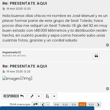
Re: PRESENTATE AQUI
M
19 Nov 2025 12:20
e
n
Hola buenos días chicos mi nombre es José Manuel y es un
s
placer formar parte de este grupo de Seat Toledo, hace
a
j
pocos días me adquirí un Seat Toledo 1.8 glx del 92 en muy
e
buen estado con 148.000 kilómetros y la distribución recién
hecha, en cuanto pueda y sepa como hacerlo subo unas
cuantas fotos, gracias y un cordial saludo
Pepemelo13
Novato en el foro
Re: PRESENTATE AQUI
M
19 Nov 2025 12:23
e
n
[/img]
s
a
j
e
Responder
Página
522
de
523
7844 mensajes
1
…
519
520
521
522
523
Anterior
Siguiente