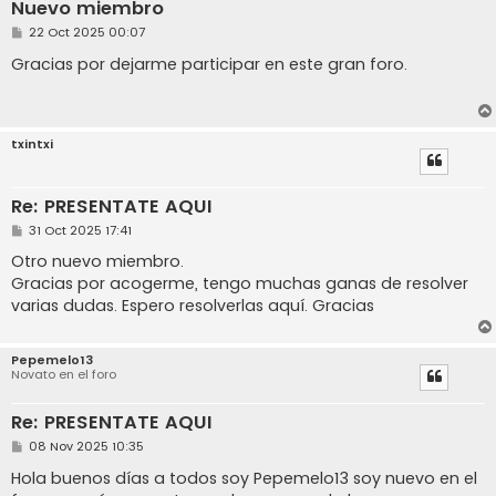
Nuevo miembro
M
22 Oct 2025 00:07
e
n
Gracias por dejarme participar en este gran foro.
s
a
j
e
txintxi
Re: PRESENTATE AQUI
M
31 Oct 2025 17:41
e
n
Otro nuevo miembro.
s
Gracias por acogerme, tengo muchas ganas de resolver
a
j
varias dudas. Espero resolverlas aquí. Gracias
e
Pepemelo13
Novato en el foro
Re: PRESENTATE AQUI
M
08 Nov 2025 10:35
e
n
Hola buenos días a todos soy Pepemelo13 soy nuevo en el
s