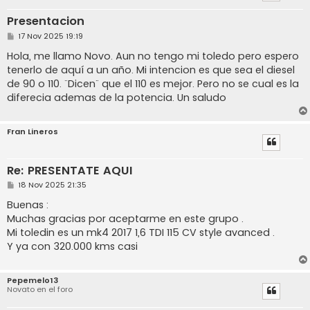
Presentacion
M
17 Nov 2025 19:19
e
n
Hola, me llamo Novo. Aun no tengo mi toledo pero espero
s
tenerlo de aquí a un año. Mi intencion es que sea el diesel
a
j
de 90 o 110. ¨Dicen¨ que el 110 es mejor. Pero no se cual es la
e
diferecia ademas de la potencia. Un saludo
Fran Lineros
Re: PRESENTATE AQUI
M
18 Nov 2025 21:35
e
n
Buenas :
s
Muchas gracias por aceptarme en este grupo .
a
j
Mi toledin es un mk4 2017 1,6 TDI 115 CV style avanced .
e
Y ya con 320.000 kms casi
Pepemelo13
Novato en el foro