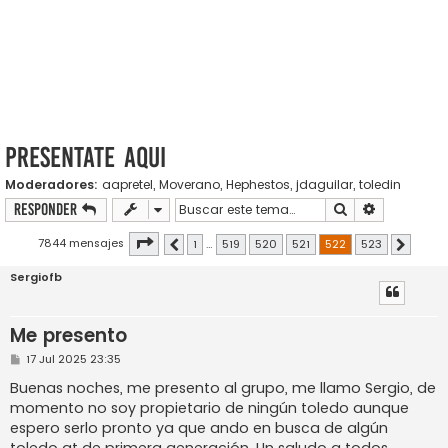
PRESENTATE AQUI
Moderadores:
aapretel
,
Moverano
,
Hephestos
,
jdaguilar
,
toledin
Buscar
Búsqueda a
Responder
Página
522
de
523
7844 mensajes
1
…
519
520
521
522
523
Anterior
Siguiente
Sergiofb
Me presento
M
17 Jul 2025 23:35
e
n
Buenas noches, me presento al grupo, me llamo Sergio, de
s
momento no soy propietario de ningún toledo aunque
a
j
espero serlo pronto ya que ando en busca de algún
e
toledo gt de primera generación. Un saludo a todos