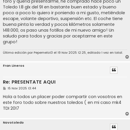
foro y quería presentarme, he comprado hace poco un
a
j
Toledo 1.8 glx del 91 en bastante buen estado y bueno
e
poco a poco lo quiero ir poniendo a mi gusto, metiéndole
escape, volante deportivo, suspensión etc. El coche tiene
buena pinta la verdad y pocos kilómetros solamente
148.000, os paso unas fotillos de mi nuevo amigo! Un
saludo para todos y gracias por aceptarme en este
grupo!
Última edición por
Pepemelo13
el 19 Nov 2025 12:25, editado 1 vez en total.
Fran Lineros
Re: PRESENTATE AQUI
M
15 Nov 2025 13:44
e
n
Hola a todos un placer poder compartir con vosotros en
s
este foro todo sobre nuestros toledos ( en mi caso mk4
a
j
TDI 2017
e
Novotoledo