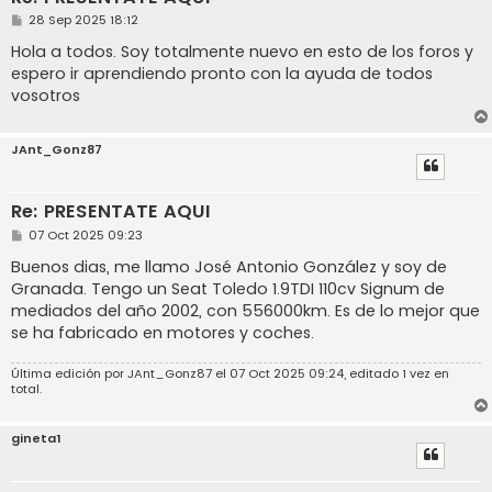
M
28 Sep 2025 18:12
e
n
Hola a todos. Soy totalmente nuevo en esto de los foros y
s
espero ir aprendiendo pronto con la ayuda de todos
a
j
vosotros
e
JAnt_Gonz87
Re: PRESENTATE AQUI
M
07 Oct 2025 09:23
e
n
Buenos dias, me llamo José Antonio González y soy de
s
Granada. Tengo un Seat Toledo 1.9TDI 110cv Signum de
a
j
mediados del año 2002, con 556000km. Es de lo mejor que
e
se ha fabricado en motores y coches.
Última edición por
JAnt_Gonz87
el 07 Oct 2025 09:24, editado 1 vez en
total.
gineta1