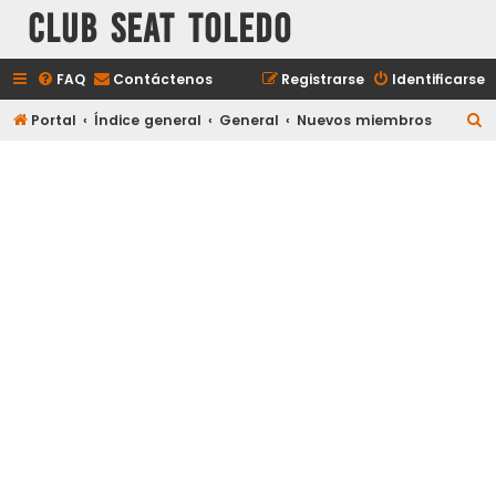
Club Seat Toledo
FAQ
Contáctenos
Registrarse
Identificarse
B
Portal
Índice general
General
Nuevos miembros
u
s
c
a
r