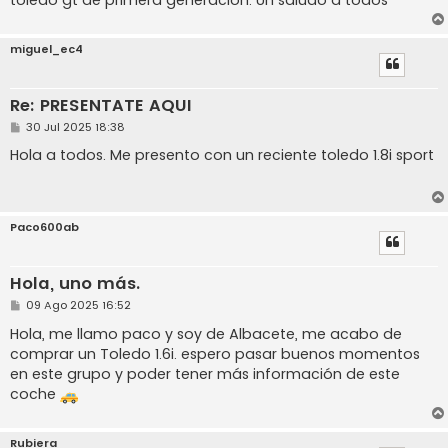
miguel_ec4
Re: PRESENTATE AQUI
M
30 Jul 2025 18:38
e
n
Hola a todos. Me presento con un reciente toledo 1.8i sport
s
a
j
e
Paco600ab
Hola, uno más.
M
09 Ago 2025 16:52
e
n
Hola, me llamo paco y soy de Albacete, me acabo de
s
comprar un Toledo 1.6i. espero pasar buenos momentos
a
j
en este grupo y poder tener más información de este
e
coche
Rubiera