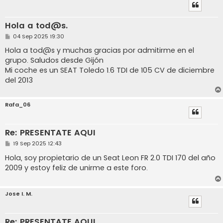
Hola a tod@s.
M
04 Sep 2025 19:30
e
n
Hola a tod@s y muchas gracias por admitirme en el
s
grupo. Saludos desde Gijón
a
j
Mi coche es un SEAT Toledo 1.6 TDI de 105 CV de diciembre
e
del 2013
Rafa_06
Re: PRESENTATE AQUI
M
19 Sep 2025 12:43
e
n
Hola, soy propietario de un Seat Leon FR 2.0 TDI 170 del año
s
2009 y estoy feliz de unirme a este foro.
a
j
e
Jose I. M.
Re: PRESENTATE AQUI