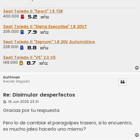
Seat Toledo II "Sport" 1.9 TD
I
400.000
Seat Toledo II "Signa Executive" 1.8 20VT
205.000
Seat Toledo II "Signum" 1.8 20V Automático
228.000
Seat Toledo II "V5" 2.3 V5
149.000
Duffman
Recién llegado
Re: Disimular desperfectos
M
16 Jun 2025 23:31
e
n
Gracias por tu respuesta.
s
a
j
Pero lo de cambiar el paragolpes trasero, si lo encuentro,
e
es mucho jaleo hacerlo uno mismo?