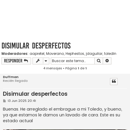
Disimular desperfectos
Moderadores:
aapretel
,
Moverano
,
Hephestos
,
jdaguilar
,
toledin
Buscar
Búsqueda a
Responder
4 mensajes • Página
1
de
1
Duffman
Recién llegado
Disimular desperfectos
M
13 Jun 2025 20:41
e
n
Buenas. He arreglado el embrague a mi Toledo, y bueno,
s
ya que estamos le damos un lavado de cara. Este es su
a
j
estado actual
e