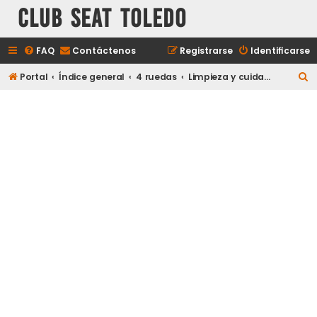
Club Seat Toledo
FAQ
Contáctenos
Registrarse
Identificarse
B
Portal
Índice general
4 ruedas
Limpieza y cuidado del automóvil
u
s
c
a
r