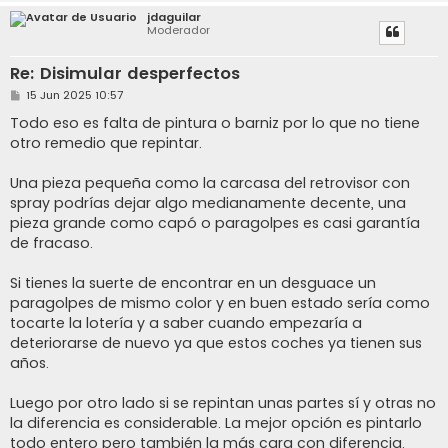
jdaguilar
Moderador
Re: Disimular desperfectos
M
15 Jun 2025 10:57
e
n
Todo eso es falta de pintura o barniz por lo que no tiene
s
otro remedio que repintar.
a
j
e
Una pieza pequeña como la carcasa del retrovisor con
spray podrías dejar algo medianamente decente, una
pieza grande como capó o paragolpes es casi garantía
de fracaso.
Si tienes la suerte de encontrar en un desguace un
paragolpes de mismo color y en buen estado sería como
tocarte la lotería y a saber cuando empezaría a
deteriorarse de nuevo ya que estos coches ya tienen sus
años.
Luego por otro lado si se repintan unas partes sí y otras no
la diferencia es considerable. La mejor opción es pintarlo
todo entero pero también la más cara con diferencia.