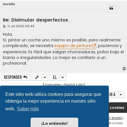
Aurelio
Re: Disimular desperfectos
M
11 Jul 2025 09:44
e
n
Hola,
s
Sí, pintar un coche uno mismo es posible, pero realmente
a
j
complicado, se necesita
equipo de pintura
, paciencia y
e
experiencia. Es fácil que salgan chorreaduras, polvo bajo el
barniz o irregularidades. Lo mejor es confiarlo a un
profesional.
Responder
4 mensajes • Página
1
de
1
Ir a
Este sitio web utiliza cookies para asegurar que
obtenga la mejor experiencia en nuestro sitio
Portal
Índice general
Contáctenos
Borrar cookies
web.
Saber más
Flat Style by
Ian Bradley
Desarrollado por
phpBB
® Forum Software © phpBB Limited
¡Lo entiendo!