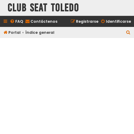
Club Seat Toledo
FAQ
Contáctenos
Registrarse
Identificarse
B
Portal
Índice general
u
s
c
a
r