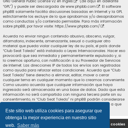
GNU General Public License v2 en Ingles
” (de aquí en adelante
“GPL”) y puede ser descargada de
www.phpbb.com
. El software
phpBB solamente facilita discusiones basadas en Internet y la GPL
estrictamente los excluye de lo que aprobamos y/o desaprobamos
como conductas y/o contenido permisible. Para más información
sobre phpBB, por favor visite:
https://www.phpbb.com/
.
Acuerda no enviar ningun contenido abusivo, obsceno, vulgar,
difamatorio, indecente, amenazante, sexual o cualquier otro
material que pueda violar cualquier ley de su país, el país donde
“Club Seat Toledo” está instalado o Leyes Internacionales. Hacer eso
provocará que sea inmediata y permanentemente expulsado y, si
lo creemos oportuno, con notificación a su Proveedor de Servicios
de Internet. Las direcciones IP de todos los envíos son registradas
como ayuda para reforzar estas condiciones. Acuerda que “Club
Seat Toledo” tiene derecho a eliminar, editar, mover o cerrar
cualquier tema en cualquier momento que lo creamos conveniente.
Como usuario acuerda que cualquier información que haya
ingresado será almacenada en una base de datos. Dado que esta
información no será compartida con ninguna tercera parte sin su
consentimiento, ni “Club Seat Toledo” ni phpBB podrán considerarse
responsables por cualquier intento de hacking que conlleve a que
los datos sean comprometidos.
Este sitio web utiliza cookies para asegurar que
obtenga la mejor experiencia en nuestro sitio
Portal
Índice general
Contáctenos
Borrar cookies
web.
Saber más