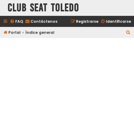
Club Seat Toledo
FAQ
Contáctenos
Registrarse
Identificarse
B
Portal
Índice general
u
s
c
a
r