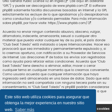
GNU General Public License v2 en Ingles
” (de aquí en adelante
“GPL”) y puede ser descargada de
www.phpbb.com
. El software
phpBB solamente facilita discusiones basadas en Internet y la GPL
estrictamente los excluye de lo que aprobamos y/o desaprobamos
como conductas y/o contenido permisible. Para más información
sobre phpBB, por favor visite:
https://www.phpbb.com/
.
Acuerda no enviar ningun contenido abusivo, obsceno, vulgar,
difamatorio, indecente, amenazante, sexual o cualquier otro
material que pueda violar cualquier ley de su país, el país donde
“Club Seat Toledo” está instalado o Leyes Internacionales. Hacer eso
provocará que sea inmediata y permanentemente expulsado y, si
lo creemos oportuno, con notificación a su Proveedor de Servicios
de Internet. Las direcciones IP de todos los envíos son registradas
como ayuda para reforzar estas condiciones. Acuerda que “Club
Seat Toledo” tiene derecho a eliminar, editar, mover o cerrar
cualquier tema en cualquier momento que lo creamos conveniente.
Como usuario acuerda que cualquier información que haya
ingresado será almacenada en una base de datos. Dado que esta
información no será compartida con ninguna tercera parte sin su
consentimiento, ni “Club Seat Toledo” ni phpBB podrán considerarse
responsables por cualquier intento de hacking que conlleve a que
los datos sean comprometidos.
Este sitio web utiliza cookies para asegurar que
obtenga la mejor experiencia en nuestro sitio
Portal
Índice general
Contáctenos
Borrar cookies
web.
Saber más