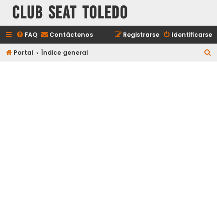
Club Seat Toledo
FAQ
Contáctenos
Registrarse
Identificarse
B
Portal
Índice general
u
s
c
a
r