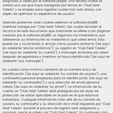
asignada a usted por el software phpBB. Una tercera cookie se
creará una vez que haya navegado por temas en “Club Seat
Toledo” y se emplea para registrar cuales han sido leídos, con
objeto de optimizar su experiencia de usuario.
Además podemos crear cookies externas al software phpBB
mientras navega por “Club Seat Toledo”, las cuales exceden el
alcance de este documento que solamente se refiere a las páginas
creadas por el software phpBB. La segunda vía mediante la que
obtenemos su información es mediante lo que usted envía. Esto
puede ser, y no limitado a: envíos como usuario anónimo (de aquí
en adelante “envíos anónimos”), su registro en “Club Seat Toledo”
(de aquí en adelante “su cuenta”) y mensajes enviados por usted
después de registrarse y mientras se haya identificado (de aquí en
adelante “sus mensajes”).
Su cuenta como mínimo constará de un nombre único de
identificación (de aquí en adelante “su nombre de usuario”), una
contraseña personal empleada para la identificación (de aquí en
adelante “su contraseña”) y una dirección de email personal
válida (de aquí en adelante “su email”). La información de su
cuenta en “Club Seat Toledo” está protegida por las leyes de
protección de datos aplicables en el país en el que estamos
instalados. Cualquier información más allá de su nombre de
usuario, su contraseña y su dirección de e-mail requerida por “Club
Seat Toledo” durante el proceso de registro será obligatoria u
opcional, según el criterio de “Club Seat Toledo”. En cualquier caso,