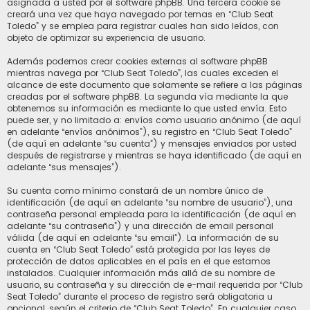
asignada a usted por el software phpBB. Una tercera cookie se
creará una vez que haya navegado por temas en “Club Seat
Toledo” y se emplea para registrar cuales han sido leídos, con
objeto de optimizar su experiencia de usuario.
Además podemos crear cookies externas al software phpBB
mientras navega por “Club Seat Toledo”, las cuales exceden el
alcance de este documento que solamente se refiere a las páginas
creadas por el software phpBB. La segunda vía mediante la que
obtenemos su información es mediante lo que usted envía. Esto
puede ser, y no limitado a: envíos como usuario anónimo (de aquí
en adelante “envíos anónimos”), su registro en “Club Seat Toledo”
(de aquí en adelante “su cuenta”) y mensajes enviados por usted
después de registrarse y mientras se haya identificado (de aquí en
adelante “sus mensajes”).
Su cuenta como mínimo constará de un nombre único de
identificación (de aquí en adelante “su nombre de usuario”), una
contraseña personal empleada para la identificación (de aquí en
adelante “su contraseña”) y una dirección de email personal
válida (de aquí en adelante “su email”). La información de su
cuenta en “Club Seat Toledo” está protegida por las leyes de
protección de datos aplicables en el país en el que estamos
instalados. Cualquier información más allá de su nombre de
usuario, su contraseña y su dirección de e-mail requerida por “Club
Seat Toledo” durante el proceso de registro será obligatoria u
opcional, según el criterio de “Club Seat Toledo”. En cualquier caso,