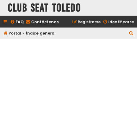
Club Seat Toledo
FAQ
Contáctenos
Registrarse
Identificarse
B
Portal
Índice general
u
s
c
a
r