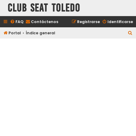
Club Seat Toledo
FAQ
Contáctenos
Registrarse
Identificarse
B
Portal
Índice general
u
s
c
a
r