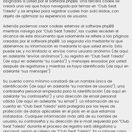
asignada a usted por el software phpBB. Una tercera cookie se
creará una vez que haya navegado por temas en “Club Seat
Toledo” y se emplea para registrar cuales han sido leídos, con
objeto de optimizar su experiencia de usuario.
Además podemos crear cookies externas al software phpBB
mientras navega por “Club Seat Toledo”, las cuales exceden el
alcance de este documento que solamente se refiere a las páginas
creadas por el software phpBB. La segunda vía mediante la que
obtenemos su información es mediante lo que usted envía. Esto
puede ser, y no limitado a: envíos como usuario anónimo (de aquí
en adelante “envíos anónimos”), su registro en “Club Seat Toledo”
(de aquí en adelante “su cuenta”) y mensajes enviados por usted
después de registrarse y mientras se haya identificado (de aquí en
adelante “sus mensajes”).
Su cuenta como mínimo constará de un nombre único de
identificación (de aquí en adelante “su nombre de usuario”), una
contraseña personal empleada para la identificación (de aquí en
adelante “su contraseña”) y una dirección de email personal
válida (de aquí en adelante “su email”). La información de su
cuenta en “Club Seat Toledo” está protegida por las leyes de
protección de datos aplicables en el país en el que estamos
instalados. Cualquier información más allá de su nombre de
usuario, su contraseña y su dirección de e-mail requerida por “Club
Seat Toledo” durante el proceso de registro será obligatoria u
opcional, según el criterio de “Club Seat Toledo”. En cualquier caso,