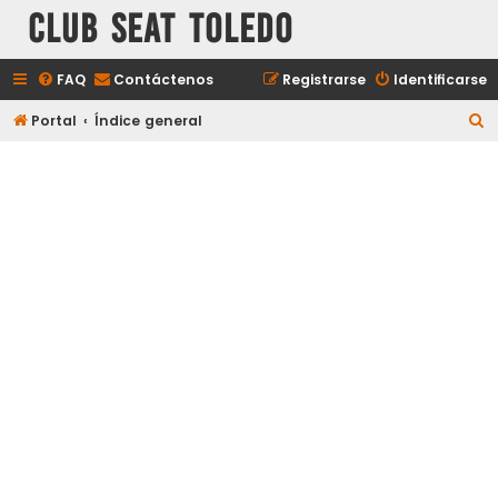
Club Seat Toledo
FAQ
Contáctenos
Registrarse
Identificarse
B
Portal
Índice general
u
s
c
a
r