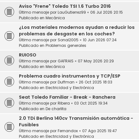
Aviso "Frene" Toledo TSI 1.6 Turbo 2016
Último mensaje por
LauGutierrez99
«
06 Jul 2026 20:15
Publicado en
Mecánica
¿Los materiales modernos ayudan a reducir los
problemas de desgaste en los coches?
Último mensaje por
Sonal2005
«
10 Jun 2026 07:24
Publicado en
Problemas generales
RUIOSO
Último mensaje por
GAFRAIS
«
07 May 2026 20:29
Publicado en
Mecánica
Problema cuadro instrumentos y TCP/ESP
Último mensaje por
Duffman
«
26 Oct 2025 18:03
Publicado en
Electricidad y Electrónica
Seat Toledo Familiar - Break - Ranchera
Último mensaje por
Ribera
«
03 Oct 2025 19:34
Publicado en
De charlita
2.0 TDi Berlina 140cv Transmisión automática -
Fusibles
Último mensaje por
Fernandox
«
07 Ago 2025 19:47
Publicado en
Electricidad y Electrónica