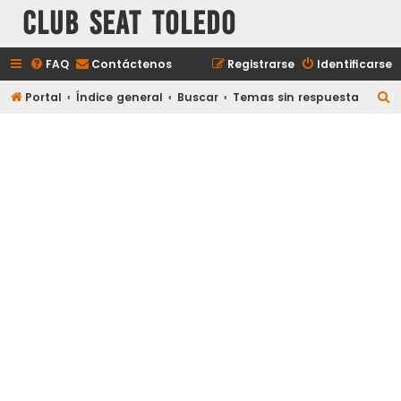
Club Seat Toledo
FAQ
Contáctenos
Registrarse
Identificarse
B
Portal
Índice general
Buscar
Temas sin respuesta
u
s
c
a
r