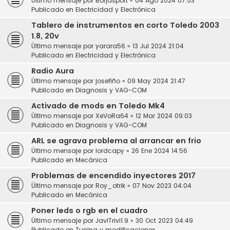
Último mensaje por
Borjasport
«
04 Ago 2024 07:53
Publicado en
Electricidad y Electrónica
Tablero de instrumentos en corto Toledo 2003
1.8, 20v
Último mensaje por
yarara56
«
13 Jul 2024 21:04
Publicado en
Electricidad y Electrónica
Radio Aura
Último mensaje por
josefiño
«
09 May 2024 21:47
Publicado en
Diagnosis y VAG-COM
Activado de mods en Toledo Mk4
Último mensaje por
XeVoRa64
«
12 Mar 2024 09:03
Publicado en
Diagnosis y VAG-COM
ARL se agrava problema al arrancar en frio
Último mensaje por
lordcapy
«
26 Ene 2024 14:56
Publicado en
Mecánica
Problemas de encendido inyectores 2017
Último mensaje por
Roy_otrik
«
07 Nov 2023 04:04
Publicado en
Mecánica
Poner leds o rgb en el cuadro
Último mensaje por
JaviTrivi1.9
«
30 Oct 2023 04:49
Publicado en
Tuning y modificaciones