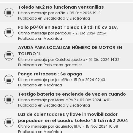
Toledo MK2 No funcionan ventanillas
Último mensaje por
ea7ln
«
05 Ene 2025 19:13
Publicado en
Electricidad y Electrónica
Fallo p0401 en Seat Toledo 1.9 tdi 110 cv asv.
Último mensaje por
perico80
«
21 Dic 2024 22:54
Publicado en
Mecánica
AYUDA PARA LOCALIZAR NÚMERO DE MOTOR EN
TOLEDO 1L.
Último mensaje por
Catetodepueblo
«
16 Dic 2024 14:32
Publicado en
Problemas generales
Pongo retroceso : Se apaga
Último mensaje por
josefiño
«
15 Dic 2024 02:43
Publicado en
Mecánica
Testigo batería se enciende de vez en cuando
Último mensaje por
ManuelPMP
«
02 Dic 2024 14:01
Publicado en
Electricidad y Electrónica
Luz de calentadores y llave inmovibilizador
parpadean en el cuadro toledo 1.9 tdi mk2 2004
Último mensaje por
aquiestoy1976
«
15 Nov 2024 10:09
Publicado en
Mecánica