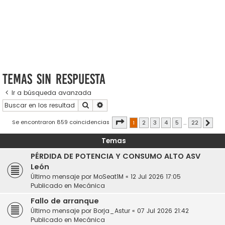
Temas sin respuesta
Ir a búsqueda avanzada
Buscar
Búsqueda avanzada
Página
1
de
22
Se encontraron 859 coincidencias
1
2
3
4
5
…
22
Sigui
Temas
PÉRDIDA DE POTENCIA Y CONSUMO ALTO ASV
León
Último mensaje por
MoSeat1M
«
12 Jul 2026 17:05
Publicado en
Mecánica
Fallo de arranque
Último mensaje por
Borja_Astur
«
07 Jul 2026 21:42
Publicado en
Mecánica