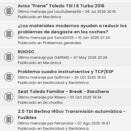
Aviso "Frene" Toledo TSI 1.6 Turbo 2016
Último mensaje por
LauGutierrez99
«
06 Jul 2026 20:15
Publicado en
Mecánica
¿Los materiales modernos ayudan a reducir los
problemas de desgaste en los coches?
Último mensaje por
Sonal2005
«
10 Jun 2026 07:24
Publicado en
Problemas generales
RUIOSO
Último mensaje por
GAFRAIS
«
07 May 2026 20:29
Publicado en
Mecánica
Problema cuadro instrumentos y TCP/ESP
Último mensaje por
Duffman
«
26 Oct 2025 18:03
Publicado en
Electricidad y Electrónica
Seat Toledo Familiar - Break - Ranchera
Último mensaje por
Ribera
«
03 Oct 2025 19:34
Publicado en
De charlita
2.0 TDi Berlina 140cv Transmisión automática -
Fusibles
Último mensaje por
Fernandox
«
07 Ago 2025 19:47
Publicado en
Electricidad y Electrónica