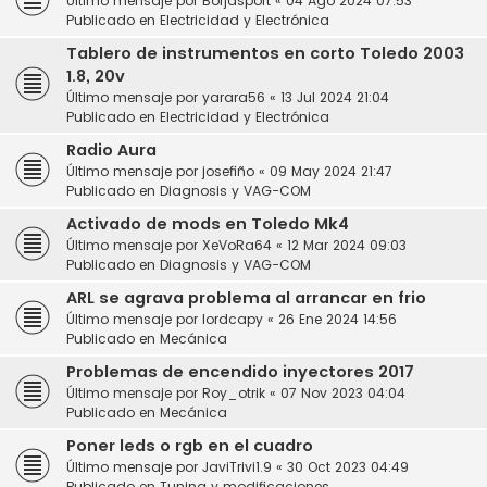
Último mensaje por
Borjasport
«
04 Ago 2024 07:53
Publicado en
Electricidad y Electrónica
Tablero de instrumentos en corto Toledo 2003
1.8, 20v
Último mensaje por
yarara56
«
13 Jul 2024 21:04
Publicado en
Electricidad y Electrónica
Radio Aura
Último mensaje por
josefiño
«
09 May 2024 21:47
Publicado en
Diagnosis y VAG-COM
Activado de mods en Toledo Mk4
Último mensaje por
XeVoRa64
«
12 Mar 2024 09:03
Publicado en
Diagnosis y VAG-COM
ARL se agrava problema al arrancar en frio
Último mensaje por
lordcapy
«
26 Ene 2024 14:56
Publicado en
Mecánica
Problemas de encendido inyectores 2017
Último mensaje por
Roy_otrik
«
07 Nov 2023 04:04
Publicado en
Mecánica
Poner leds o rgb en el cuadro
Último mensaje por
JaviTrivi1.9
«
30 Oct 2023 04:49
Publicado en
Tuning y modificaciones