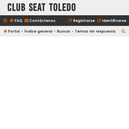
Club Seat Toledo
FAQ
Contáctenos
Registrarse
Identificarse
B
Portal
Índice general
Buscar
Temas sin respuesta
u
s
c
a
r