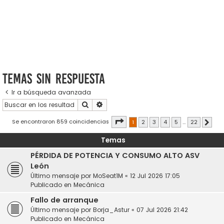
Temas sin respuesta
Ir a búsqueda avanzada
Buscar
Búsqueda avanzada
Página
1
de
22
Se encontraron 859 coincidencias
1
2
3
4
5
…
22
Sigui
Temas
PÉRDIDA DE POTENCIA Y CONSUMO ALTO ASV
León
Último mensaje por
MoSeat1M
«
12 Jul 2026 17:05
Publicado en
Mecánica
Fallo de arranque
Último mensaje por
Borja_Astur
«
07 Jul 2026 21:42
Publicado en
Mecánica