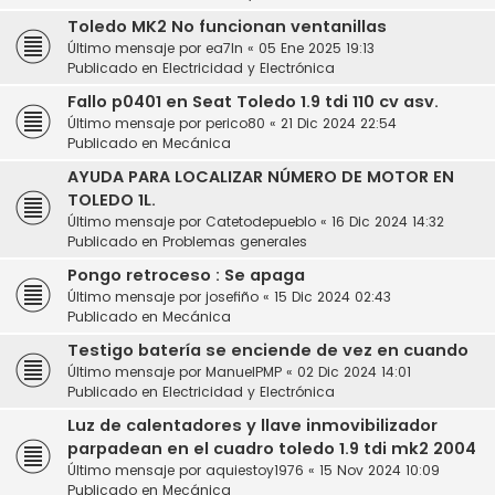
Toledo MK2 No funcionan ventanillas
Último mensaje por
ea7ln
«
05 Ene 2025 19:13
Publicado en
Electricidad y Electrónica
Fallo p0401 en Seat Toledo 1.9 tdi 110 cv asv.
Último mensaje por
perico80
«
21 Dic 2024 22:54
Publicado en
Mecánica
AYUDA PARA LOCALIZAR NÚMERO DE MOTOR EN
TOLEDO 1L.
Último mensaje por
Catetodepueblo
«
16 Dic 2024 14:32
Publicado en
Problemas generales
Pongo retroceso : Se apaga
Último mensaje por
josefiño
«
15 Dic 2024 02:43
Publicado en
Mecánica
Testigo batería se enciende de vez en cuando
Último mensaje por
ManuelPMP
«
02 Dic 2024 14:01
Publicado en
Electricidad y Electrónica
Luz de calentadores y llave inmovibilizador
parpadean en el cuadro toledo 1.9 tdi mk2 2004
Último mensaje por
aquiestoy1976
«
15 Nov 2024 10:09
Publicado en
Mecánica