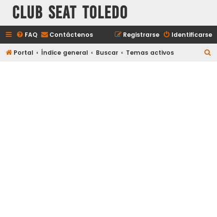
Club Seat Toledo
FAQ
Contáctenos
Registrarse
Identificarse
B
Portal
Índice general
Buscar
Temas activos
u
s
c
a
r