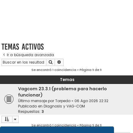
Temas activos
Ir a búsqueda avanzada
Buscar
Búsqueda avanzada
Se encontró 1 coincidencia • Página
1
de
1
Temas
Vagcom 23.3.1 (problema para hacerlo
funcionar)
Último mensaje por
Torpedo
«
06 Ago 2026 22:32
Publicado en
Diagnosis y VAG-COM
Respuestas:
3
Se encontró 1 coincidencia • Página
1
de
1