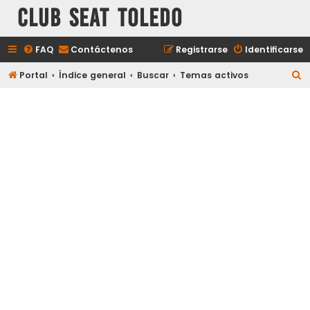
Club Seat Toledo
FAQ
Contáctenos
Registrarse
Identificarse
B
Portal
Índice general
Buscar
Temas activos
u
s
c
a
r