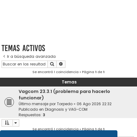
Temas activos
Ir a búsqueda avanzada
Buscar
Búsqueda avanzada
Se encontró 1 coincidencia • Página
1
de
1
Temas
Vagcom 23.3.1 (problema para hacerlo
funcionar)
Último mensaje por
Torpedo
«
06 Ago 2026 22:32
Publicado en
Diagnosis y VAG-COM
Respuestas:
3
Se encontró 1 coincidencia • Página
1
de
1