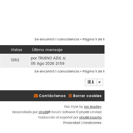
Se encontró 1 coincidencia • Página
1
de
1
Vistas
Último mensaje
por
TRUENO AZUL
1262
05 Ago 2026 21:59
Se encontró 1 coincidencia • Página
1
de
1
Ir a
Contáctenos
Borrar cookies
Flat Style by
Ian Bradley
Desarrollado por
phpBB
® Forum Software © phpBB Limited
Traducción al español por
phpBB España
Privacidad
|
Condiciones