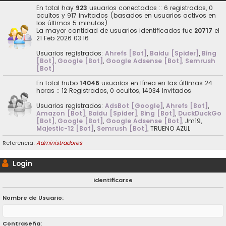
En total hay
923
usuarios conectados :: 6 registrados, 0
ocultos y 917 invitados (basados en usuarios activos en
los últimos 5 minutos)
La mayor cantidad de usuarios identificados fue
20717
el
21 Feb 2026 03:16
Usuarios registrados:
Ahrefs [Bot]
,
Baidu [Spider]
,
Bing
[Bot]
,
Google [Bot]
,
Google Adsense [Bot]
,
Semrush
[Bot]
En total hubo
14046
usuarios en línea en las últimas 24
horas :: 12 Registrados, 0 ocultos, 14034 Invitados
Usuarios registrados:
AdsBot [Google]
,
Ahrefs [Bot]
,
Amazon [Bot]
,
Baidu [Spider]
,
Bing [Bot]
,
DuckDuckGo
[Bot]
,
Google [Bot]
,
Google Adsense [Bot]
,
Jm19
,
Majestic-12 [Bot]
,
Semrush [Bot]
,
TRUENO AZUL
Referencia:
Administradores
Login
Identificarse
Nombre de Usuario:
Contraseña: