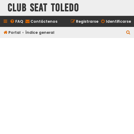
Club Seat Toledo
FAQ
Contáctenos
Registrarse
Identificarse
B
Portal
Índice general
u
s
c
a
r