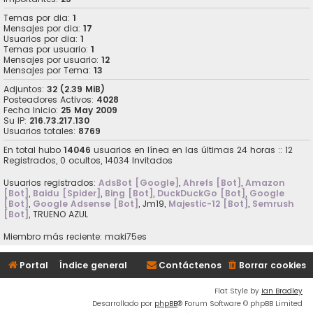
Temas por dia:
1
Mensajes por dia:
17
Usuarios por dia:
1
Temas por usuario:
1
Mensajes por usuario:
12
Mensajes por Tema:
13
Adjuntos:
32 (2.39 MiB)
Posteadores Activos:
4028
Fecha Inicio:
25 May 2009
Su IP:
216.73.217.130
Usuarios totales:
8769
En total hubo
14046
usuarios en línea en las últimas 24 horas :: 12
Registrados, 0 ocultos, 14034 Invitados
Usuarios registrados:
AdsBot [Google]
,
Ahrefs [Bot]
,
Amazon
[Bot]
,
Baidu [Spider]
,
Bing [Bot]
,
DuckDuckGo [Bot]
,
Google
[Bot]
,
Google Adsense [Bot]
,
Jm19
,
Majestic-12 [Bot]
,
Semrush
[Bot]
,
TRUENO AZUL
Miembro más reciente:
maki75es
Portal
Índice general
Contáctenos
Borrar cookies
Flat Style by
Ian Bradley
Desarrollado por
phpBB
® Forum Software © phpBB Limited