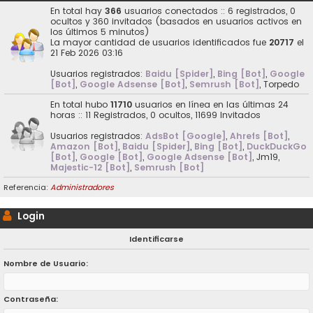
En total hay
366
usuarios conectados :: 6 registrados, 0
ocultos y 360 invitados (basados en usuarios activos en
los últimos 5 minutos)
La mayor cantidad de usuarios identificados fue
20717
el
21 Feb 2026 03:16
Usuarios registrados:
Baidu [Spider]
,
Bing [Bot]
,
Google
[Bot]
,
Google Adsense [Bot]
,
Semrush [Bot]
,
Torpedo
En total hubo
11710
usuarios en línea en las últimas 24
horas :: 11 Registrados, 0 ocultos, 11699 Invitados
Usuarios registrados:
AdsBot [Google]
,
Ahrefs [Bot]
,
Amazon [Bot]
,
Baidu [Spider]
,
Bing [Bot]
,
DuckDuckGo
[Bot]
,
Google [Bot]
,
Google Adsense [Bot]
,
Jm19
,
Majestic-12 [Bot]
,
Semrush [Bot]
Referencia:
Administradores
Login
Identificarse
Nombre de Usuario:
Contraseña: