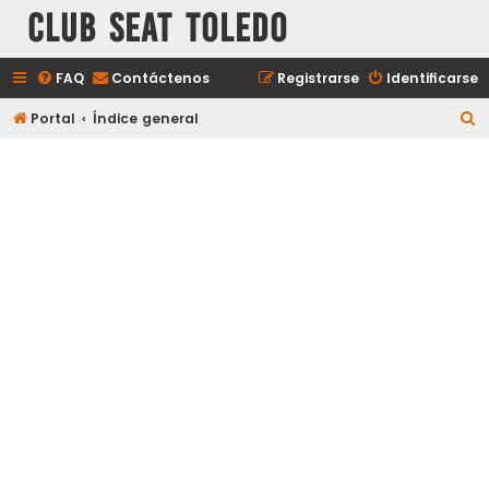
Club Seat Toledo
FAQ
Contáctenos
Registrarse
Identificarse
B
Portal
Índice general
u
s
c
a
r