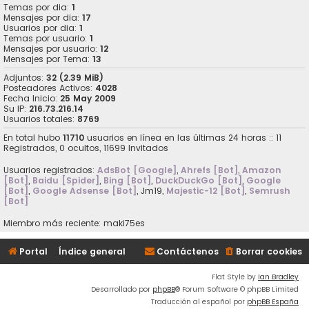
Temas por dia:
1
Mensajes por dia:
17
Usuarios por dia:
1
Temas por usuario:
1
Mensajes por usuario:
12
Mensajes por Tema:
13
Adjuntos:
32 (2.39 MiB)
Posteadores Activos:
4028
Fecha Inicio:
25 May 2009
Su IP:
216.73.216.14
Usuarios totales:
8769
En total hubo
11710
usuarios en línea en las últimas 24 horas :: 11
Registrados, 0 ocultos, 11699 Invitados
Usuarios registrados:
AdsBot [Google]
,
Ahrefs [Bot]
,
Amazon
[Bot]
,
Baidu [Spider]
,
Bing [Bot]
,
DuckDuckGo [Bot]
,
Google
[Bot]
,
Google Adsense [Bot]
,
Jm19
,
Majestic-12 [Bot]
,
Semrush
[Bot]
Miembro más reciente:
maki75es
Portal
Índice general
Contáctenos
Borrar cookies
Flat Style by
Ian Bradley
Desarrollado por
phpBB
® Forum Software © phpBB Limited
Traducción al español por
phpBB España