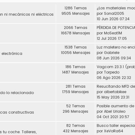
1286 Temas
9505 Mensajes
por
Sonal2005
 ni mecánicos ni eléctricos
10 Jun 2026 07:24
2066 Temas
16678 Mensajes
por
MoSeat1M
12 Jul 2026 17:05
1538 Temas
Luz maletero no enc
10056 Mensajes
por
Gabriele
 electrónica
08 Jun 2026 09:34
186 Temas
1487 Mensajes
por
Torpedo
06 Ago 2026 22:32
281 Temas
1759 Mensajes
por
albertobikee
Todo lo relacionado
15 May 2026 23:31
52 Temas
296 Mensajes
por
Abel Urioleo
icas constructivas
04 Oct 2021 20:57
82 Temas
432 Mensajes
por
XeVoRa64
 tu coche. Talleres,