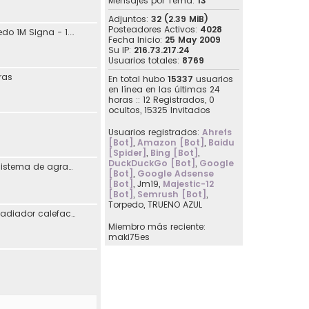
Mensajes por Tema:
13
Adjuntos:
32 (2.39 MiB)
Posteadores Activos:
4028
jdaguilar - SEAT Toledo 1M Signa - 1.8 20V 125CV Automático - 10/2001
Fecha Inicio:
25 May 2009
Su IP:
216.73.217.24
Usuarios totales:
8769
ras
En total hubo
15337
usuarios
en línea en las últimas 24
horas :: 12 Registrados, 0
ocultos, 15325 Invitados
Usuarios registrados:
Ahrefs
[Bot]
,
Amazon [Bot]
,
Baidu
[Spider]
,
Bing [Bot]
,
DuckDuckGo [Bot]
,
Google
Reimplementación sistema de agradecimiento en los posts
[Bot]
,
Google Adsense
[Bot]
,
Jm19
,
Majestic-12
[Bot]
,
Semrush [Bot]
,
Torpedo
,
TRUENO AZUL
[07107] Sustitución radiador calefacción Seat Toledo I
Miembro más reciente:
maki75es