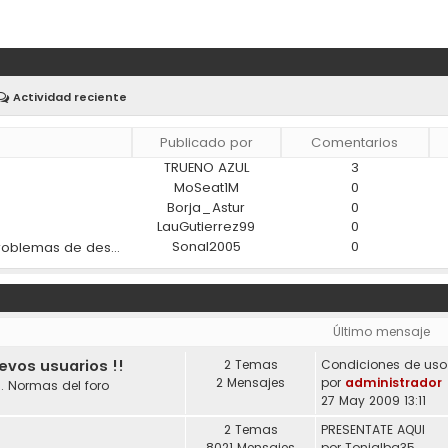
Actividad reciente
Publicado por
Comentarios
TRUENO AZUL
3
)
MoSeat1M
0
Borja_Astur
0
LauGutierrez99
0
Sonal2005
0
¿Los materiales modernos ayudan a reducir los problemas de desgaste en los coches?
Último mensaje
uevos usuarios !!
2 Temas
2 Mensajes
por
administrador
. Normas del foro
27 May 2009 13:11
2 Temas
PRESENTATE AQUI
8021 Mensajes
por
Tonialba35