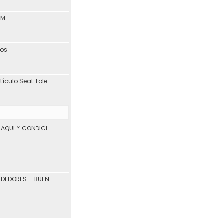
1M
tos
Interesante blog y artículo Seat Toledo 1L
VENTA DE VEHICULOS AQUI Y CONDICIONES DE USO.
COMPRADORES Y VENDEDORES - BUENOS Y MALOS