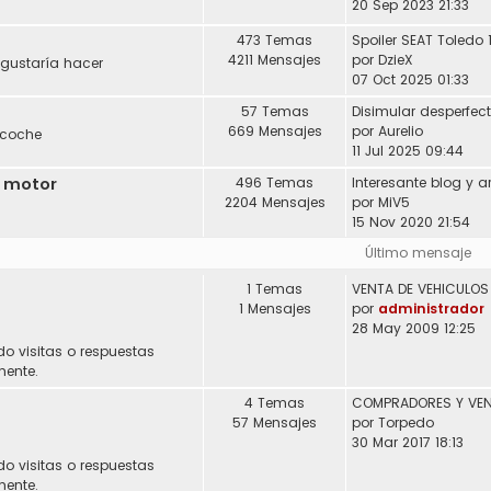
20 Sep 2023 21:33
473 Temas
Spoiler SEAT Toledo 
4211 Mensajes
por
DzieX
 gustaría hacer
07 Oct 2025 01:33
57 Temas
Disimular desperfec
669 Mensajes
por
Aurelio
 coche
11 Jul 2025 09:44
l motor
496 Temas
2204 Mensajes
por
MiV5
15 Nov 2020 21:54
Último mensaje
1 Temas
1 Mensajes
por
administrador
28 May 2009 12:25
do visitas o respuestas
mente.
4 Temas
57 Mensajes
por
Torpedo
30 Mar 2017 18:13
do visitas o respuestas
mente.