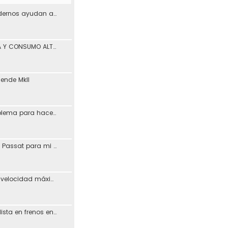
¿Los materiales modernos ayudan a reducir los problemas de desgaste en los coches?
PÉRDIDA DE POTENCIA Y CONSUMO ALTO ASV León
iende MkII
Vagcom 23.3.1 (problema para hacerlo funcionar)
Resucitando MFD de Passat para mi Toledo + Petición ayuda idioma (CD DX)
Posible aumento de velocidad máxima en autovías
Busco taller especialista en frenos en Madrid