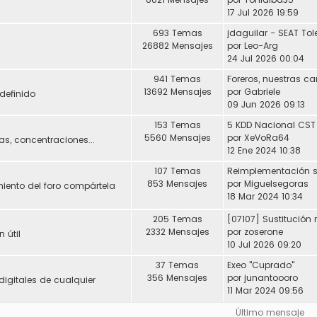
17 Jul 2026 19:59
693 Temas
26882 Mensajes
por
Leo-Arg
24 Jul 2026 00:04
941 Temas
Foreros, nuestras ca
13692 Mensajes
por
Gabriele
definido
09 Jun 2026 09:13
153 Temas
5 KDD Nacional CST
5560 Mensajes
por
XeVoRa64
s, concentraciones...
12 Ene 2024 10:38
107 Temas
853 Mensajes
por
Miguelsegoras
miento del foro compártela
18 Mar 2024 10:34
205 Temas
2332 Mensajes
por
zoserone
 útil
10 Jul 2026 09:20
37 Temas
Exeo "Cuprado"
356 Mensajes
por
junantoooro
digitales de cualquier
11 Mar 2024 09:56
Último mensaje