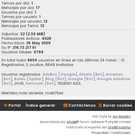
Temas por dia:
1
Mensajes por dia:
17
Usuarios por dia:
1
Temas por usuario:
1
Mensajes por usuario:
12
Mensajes por Tema:
13
Adjuntos:
32 (2.39 MiB)
Posteadores Activos:
4028
Fecha Inicio:
25 May 2009
Su IP:
216.73.217.61
Usuarios totales:
8769
En total hubo
8659
usuarios en línea en las últimas 24 horas :: 10
Registrados, 0 ocultos, 8649 Invitados
Usuarios registrados:
AdsBot [Google]
,
Ahrefs [Bot]
,
Amazon
[Bot]
,
Baidu [Spider]
,
Bing [Bot]
,
Google [Bot]
,
Google Adsense
[Bot]
,
Jm19
,
Semrush [Bot]
,
TRUENO AZUL
Miembro más reciente:
maki75es
Portal
Índice general
Contáctenos
Borrar cookies
Flat Style by
Ian Bradley
Desarrollado por
phpBB
® Forum Software © phpBB Limited
Traducción al español por
phpBB España
Privacidad
|
Condiciones