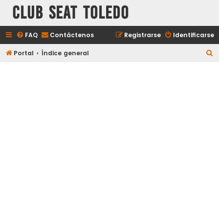
Club Seat Toledo
FAQ
Contáctenos
Registrarse
Identificarse
B
Portal
Índice general
u
s
c
a
r