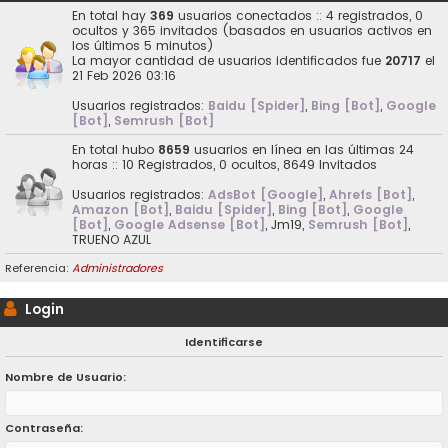
En total hay
369
usuarios conectados :: 4 registrados, 0
ocultos y 365 invitados (basados en usuarios activos en
los últimos 5 minutos)
La mayor cantidad de usuarios identificados fue
20717
el
21 Feb 2026 03:16
Usuarios registrados:
Baidu [Spider]
,
Bing [Bot]
,
Google
[Bot]
,
Semrush [Bot]
En total hubo
8659
usuarios en línea en las últimas 24
horas :: 10 Registrados, 0 ocultos, 8649 Invitados
Usuarios registrados:
AdsBot [Google]
,
Ahrefs [Bot]
,
Amazon [Bot]
,
Baidu [Spider]
,
Bing [Bot]
,
Google
[Bot]
,
Google Adsense [Bot]
,
Jm19
,
Semrush [Bot]
,
TRUENO AZUL
Referencia:
Administradores
Login
Identificarse
Nombre de Usuario:
Contraseña: