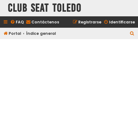
Club Seat Toledo
FAQ
Contáctenos
Registrarse
Identificarse
B
Portal
Índice general
u
s
c
a
r