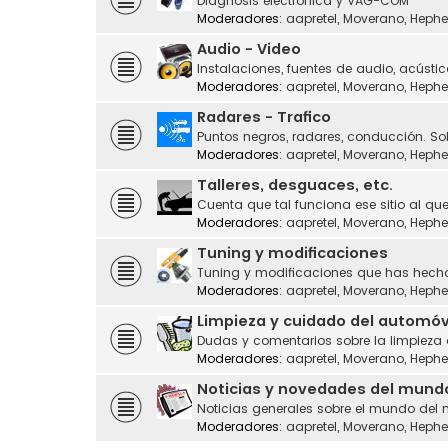
Diagnosis electrónica y VAG-COM
Moderadores:
aapretel
,
Moverano
,
Hephe
Audio - Video
Instalaciones, fuentes de audio, acústic
Moderadores:
aapretel
,
Moverano
,
Hephe
Radares - Trafico
Puntos negros, radares, conducción. Sol
Moderadores:
aapretel
,
Moverano
,
Hephe
Talleres, desguaces, etc.
Cuenta que tal funciona ese sitio al que
Moderadores:
aapretel
,
Moverano
,
Hephe
Tuning y modificaciones
Tuning y modificaciones que has hecho
Moderadores:
aapretel
,
Moverano
,
Hephe
Limpieza y cuidado del automóv
Dudas y comentarios sobre la limpieza
Moderadores:
aapretel
,
Moverano
,
Hephe
Noticias y novedades del mund
Noticias generales sobre el mundo del 
Moderadores:
aapretel
,
Moverano
,
Hephe