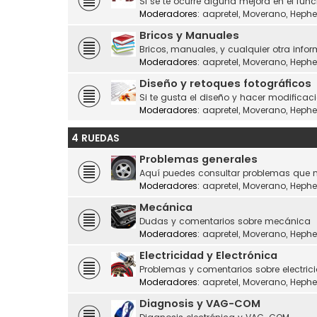
Si se te ocurre alguna mejora en el fu
Moderadores:
aapretel
,
Moverano
,
Hephe
Bricos y Manuales
Bricos, manuales, y cualquier otra infor
Moderadores:
aapretel
,
Moverano
,
Hephe
Diseño y retoques fotográficos
Si te gusta el diseño y hacer modificaci
Moderadores:
aapretel
,
Moverano
,
Hephe
4 RUEDAS
Problemas generales
Aquí puedes consultar problemas que n
Moderadores:
aapretel
,
Moverano
,
Hephe
Mecánica
Dudas y comentarios sobre mecánica
Moderadores:
aapretel
,
Moverano
,
Hephe
Electricidad y Electrónica
Problemas y comentarios sobre electrici
Moderadores:
aapretel
,
Moverano
,
Hephe
Diagnosis y VAG-COM