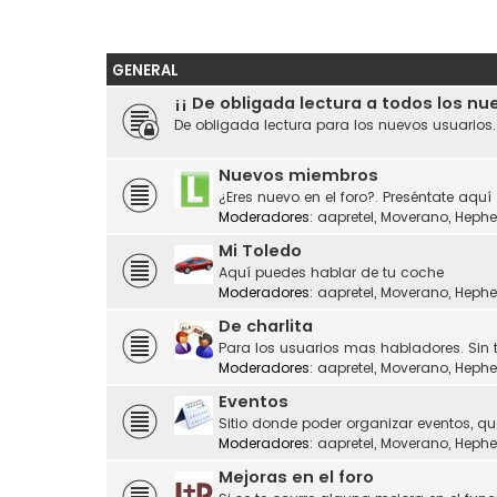
GENERAL
¡¡ De obligada lectura a todos los nu
De obligada lectura para los nuevos usuarios
Nuevos miembros
¿Eres nuevo en el foro?. Preséntate aquí
Moderadores:
aapretel
,
Moverano
,
Hephe
Mi Toledo
Aquí puedes hablar de tu coche
Moderadores:
aapretel
,
Moverano
,
Hephe
De charlita
Para los usuarios mas habladores. Sin 
Moderadores:
aapretel
,
Moverano
,
Hephe
Eventos
Sitio donde poder organizar eventos, q
Moderadores:
aapretel
,
Moverano
,
Hephe
Mejoras en el foro