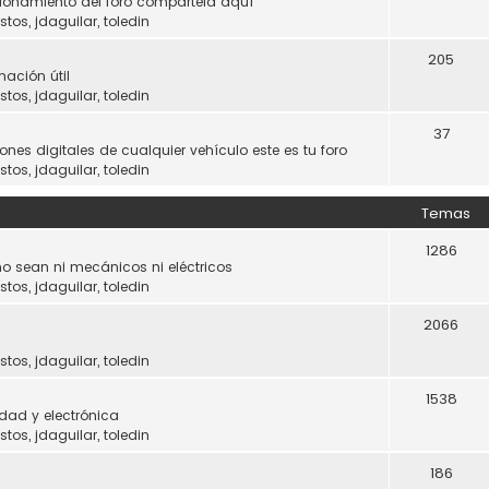
ncionamiento del foro compártela aquí
stos
,
jdaguilar
,
toledin
205
mación útil
stos
,
jdaguilar
,
toledin
37
ones digitales de cualquier vehículo este es tu foro
stos
,
jdaguilar
,
toledin
Temas
1286
o sean ni mecánicos ni eléctricos
stos
,
jdaguilar
,
toledin
2066
stos
,
jdaguilar
,
toledin
1538
dad y electrónica
stos
,
jdaguilar
,
toledin
186