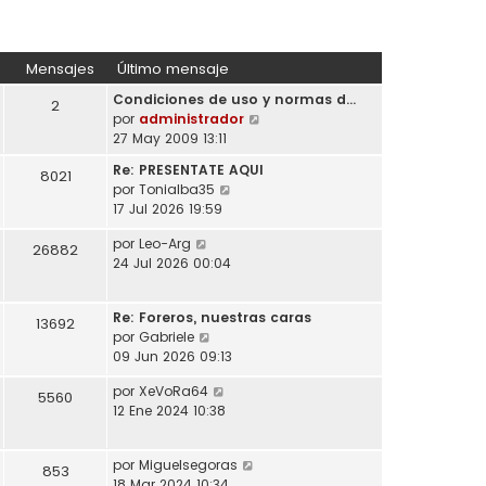
Mensajes
Último mensaje
Condiciones de uso y normas d…
2
V
por
administrador
e
27 May 2009 13:11
r
Re: PRESENTATE AQUI
8021
ú
V
por
Tonialba35
l
e
17 Jul 2026 19:59
t
r
i
V
por
Leo-Arg
ú
26882
m
e
24 Jul 2026 00:04
l
o
r
t
m
ú
i
e
Re: Foreros, nuestras caras
l
13692
m
n
V
por
Gabriele
t
o
s
e
09 Jun 2026 09:13
i
m
a
r
m
e
V
por
XeVoRa64
j
ú
5560
o
n
e
12 Ene 2024 10:38
e
l
m
s
r
t
e
a
ú
i
n
j
V
por
Miguelsegoras
l
853
m
s
e
e
18 Mar 2024 10:34