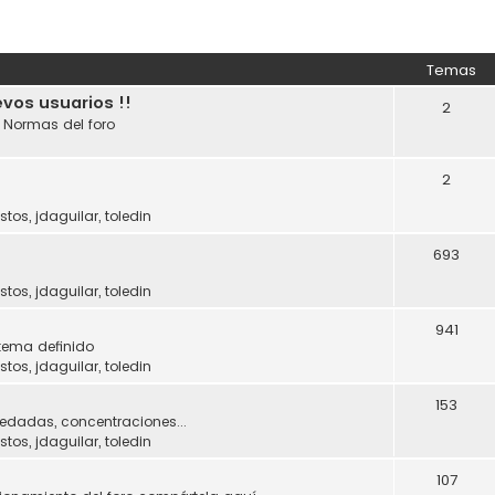
Temas
evos usuarios !!
2
. Normas del foro
2
stos
,
jdaguilar
,
toledin
693
stos
,
jdaguilar
,
toledin
941
tema definido
stos
,
jdaguilar
,
toledin
153
uedadas, concentraciones...
stos
,
jdaguilar
,
toledin
107