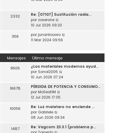
t
o
a
r
i
m
j
ú
m
e
e
Re: [07107] Sustitución radia…
l
2332
o
n
V
por
zoserone
t
m
s
e
10 Jul 2026 09:20
i
e
a
r
m
n
j
V
por
junantoooro
ú
356
o
s
e
e
11 Mar 2024 09:56
l
m
a
r
t
e
j
ú
i
n
e
l
m
Mensajes
Último mensaje
s
t
o
a
¿Los materiales modernos ayud…
i
m
9505
j
V
por
Sonal2005
m
e
e
e
10 Jun 2026 07:24
o
n
r
m
s
PÉRDIDA DE POTENCIA Y CONSUMO…
ú
e
16678
a
V
por
MoSeat1M
l
n
j
e
12 Jul 2026 17:05
t
s
e
r
i
a
Re: Luz maletero no enciende …
ú
10056
m
j
V
por
Gabriele
l
o
e
e
08 Jun 2026 09:34
t
m
r
i
e
Re: Vagcom 23.3.1 (problema p…
ú
1487
m
n
V
por
Torpedo