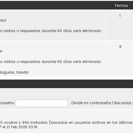
Temas
1
quí.
do visitas o respuestas durante 60 días será eliminado
4
e.
do visitas o respuestas durante 60 días será eliminado
daguilar
,
toledin
raseña:
Olvidé mi contraseña
|
Recordar
 0 ocultos y 490 invitados (basados en usuarios activos en los último
7
el 21 Feb 2026 03:16