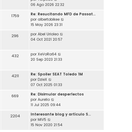
l
o
s
e
06 Ago 2026 22:32
t
m
a
r
i
e
j
Re: Resucitando MFD de Passat…
ú
1759
m
n
e
V
por
albertobikee
l
o
s
e
15 May 2026 23:31
t
m
a
r
i
e
j
V
por
Abel Urioleo
ú
296
m
n
e
e
04 Oct 2021 20:57
l
o
s
r
t
m
a
ú
i
e
j
V
por
XeVoRa64
l
432
m
n
e
e
20 Sep 2023 21:33
t
o
s
r
i
m
a
ú
m
e
j
Re: Spoiler SEAT Toledo 1M
l
4211
o
n
e
V
por
DzieX
t
m
s
e
07 Oct 2025 01:33
i
e
a
r
m
n
j
Re: Disimular desperfectos
ú
669
o
s
e
V
por
Aurelio
l
m
a
e
11 Jul 2025 09:44
t
e
j
r
i
n
e
Interesante blog y artículo S…
ú
2204
m
s
V
por
MiV5
l
o
a
e
15 Nov 2020 21:54
t
m
j
r
i