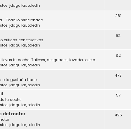
stos
,
jdaguilar
,
toledin
281
a... Todo lo relacionado
stos
,
jdaguilar
,
toledin
52
o criticas constructivas
stos
,
jdaguilar
,
toledin
82
 llevas tu coche. Talleres, desguaces, lavaderos, etc.
stos
,
jdaguilar
,
toledin
473
 o te gustaría hacer
stos
,
jdaguilar
,
toledin
il
57
 de tu coche
stos
,
jdaguilar
,
toledin
o del motor
496
motor
stos
,
jdaguilar
,
toledin