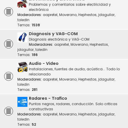
Problemas y comentarios sobre electricidad y
electrónica
Moderadores:
aapretel
,
Moverano
,
Hephestos
,
jdaguilar
,
toledin
Temas:
1538
Diagnosis y VAG-COM
Diagnosis electrónica y VAG-COM
Moderadores:
aapretel
,
Moverano
,
Hephestos
,
jdaguilar
,
toledin
Temas:
186
Audio - Video
Instalaciones, fuentes de audio, acústica... Todo lo
relacionado
Moderadores:
aapretel
,
Moverano
,
Hephestos
,
jdaguilar
,
toledin
Temas:
281
Radares - Trafico
Puntos negros, radares, conducción. Solo criticas
constructivas
Moderadores:
aapretel
,
Moverano
,
Hephestos
,
jdaguilar
,
toledin
Temas:
52