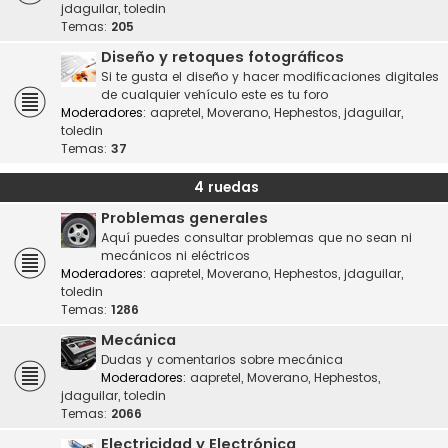
jdaguilar
,
toledin
Temas:
205
Diseño y retoques fotográficos
Si te gusta el diseño y hacer modificaciones digitales
de cualquier vehículo este es tu foro
Moderadores:
aapretel
,
Moverano
,
Hephestos
,
jdaguilar
,
toledin
Temas:
37
4 ruedas
Problemas generales
Aquí puedes consultar problemas que no sean ni
mecánicos ni eléctricos
Moderadores:
aapretel
,
Moverano
,
Hephestos
,
jdaguilar
,
toledin
Temas:
1286
Mecánica
Dudas y comentarios sobre mecánica
Moderadores:
aapretel
,
Moverano
,
Hephestos
,
jdaguilar
,
toledin
Temas:
2066
Electricidad y Electrónica