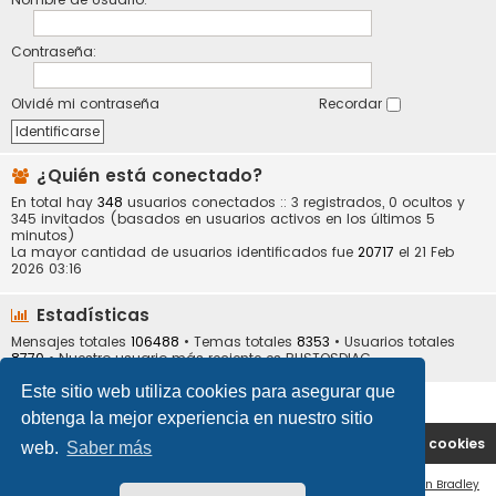
Contraseña:
Olvidé mi contraseña
Recordar
¿Quién está conectado?
En total hay
348
usuarios conectados :: 3 registrados, 0 ocultos y
345 invitados (basados en usuarios activos en los últimos 5
minutos)
La mayor cantidad de usuarios identificados fue
20717
el 21 Feb
2026 03:16
Estadísticas
Mensajes totales
106488
• Temas totales
8353
• Usuarios totales
8770
• Nuestro usuario más reciente es
BUSTOSDIAG
Este sitio web utiliza cookies para asegurar que
obtenga la mejor experiencia en nuestro sitio
Portal
Índice general
Contáctenos
Borrar cookies
web.
Saber más
Flat Style by
Ian Bradley