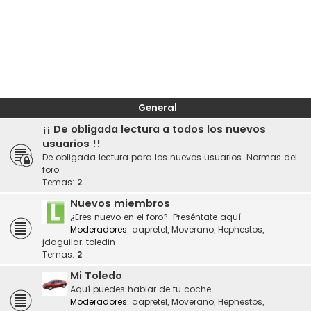
General
¡¡ De obligada lectura a todos los nuevos
usuarios !!
De obligada lectura para los nuevos usuarios. Normas del
foro
Temas:
2
Nuevos miembros
¿Eres nuevo en el foro?. Preséntate aquí
Moderadores:
aapretel
,
Moverano
,
Hephestos
,
jdaguilar
,
toledin
Temas:
2
Mi Toledo
Aquí puedes hablar de tu coche
Moderadores:
aapretel
,
Moverano
,
Hephestos
,