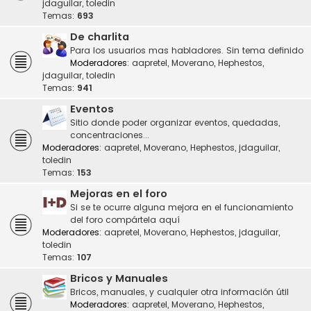
jdaguilar
,
toledin
Temas:
693
De charlita
Para los usuarios mas habladores. Sin tema definido
Moderadores:
aapretel
,
Moverano
,
Hephestos
,
jdaguilar
,
toledin
Temas:
941
Eventos
Sitio donde poder organizar eventos, quedadas,
concentraciones...
Moderadores:
aapretel
,
Moverano
,
Hephestos
,
jdaguilar
,
toledin
Temas:
153
Mejoras en el foro
Si se te ocurre alguna mejora en el funcionamiento
del foro compártela aquí
Moderadores:
aapretel
,
Moverano
,
Hephestos
,
jdaguilar
,
toledin
Temas:
107
Bricos y Manuales
Bricos, manuales, y cualquier otra información útil
Moderadores:
aapretel
,
Moverano
,
Hephestos
,