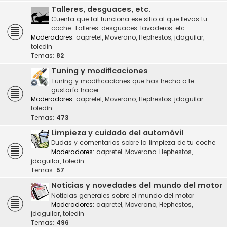
Talleres, desguaces, etc.
Cuenta que tal funciona ese sitio al que llevas tu
coche. Talleres, desguaces, lavaderos, etc.
Moderadores:
aapretel
,
Moverano
,
Hephestos
,
jdaguilar
,
toledin
Temas:
82
Tuning y modificaciones
Tuning y modificaciones que has hecho o te
gustaría hacer
Moderadores:
aapretel
,
Moverano
,
Hephestos
,
jdaguilar
,
toledin
Temas:
473
Limpieza y cuidado del automóvil
Dudas y comentarios sobre la limpieza de tu coche
Moderadores:
aapretel
,
Moverano
,
Hephestos
,
jdaguilar
,
toledin
Temas:
57
Noticias y novedades del mundo del motor
Noticias generales sobre el mundo del motor
Moderadores:
aapretel
,
Moverano
,
Hephestos
,
jdaguilar
,
toledin
Temas:
496