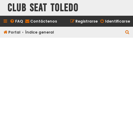
Club Seat Toledo
FAQ
Contáctenos
Registrarse
Identificarse
B
Portal
Índice general
u
s
c
a
r