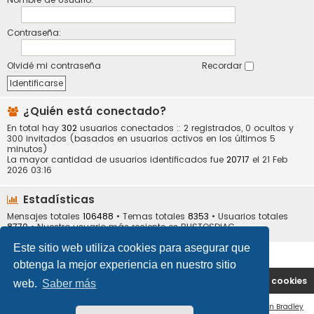
Contraseña:
Olvidé mi contraseña
Recordar
¿Quién está conectado?
En total hay
302
usuarios conectados :: 2 registrados, 0 ocultos y
300 invitados (basados en usuarios activos en los últimos 5
minutos)
La mayor cantidad de usuarios identificados fue
20717
el 21 Feb
2026 03:16
Estadísticas
Mensajes totales
106488
• Temas totales
8353
• Usuarios totales
8770
• Nuestro usuario más reciente es
BUSTOSDIAG
Este sitio web utiliza cookies para asegurar que
obtenga la mejor experiencia en nuestro sitio
Portal
Índice general
Contáctenos
Borrar cookies
web.
Saber más
Flat Style by
Ian Bradley