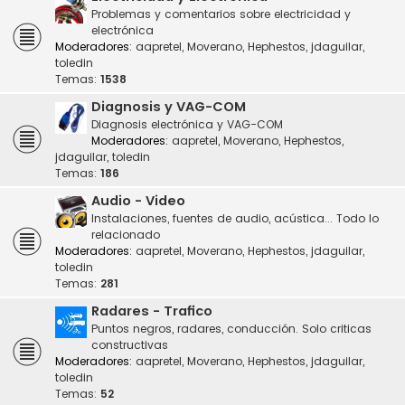
Problemas y comentarios sobre electricidad y
electrónica
Moderadores:
aapretel
,
Moverano
,
Hephestos
,
jdaguilar
,
toledin
Temas:
1538
Diagnosis y VAG-COM
Diagnosis electrónica y VAG-COM
Moderadores:
aapretel
,
Moverano
,
Hephestos
,
jdaguilar
,
toledin
Temas:
186
Audio - Video
Instalaciones, fuentes de audio, acústica... Todo lo
relacionado
Moderadores:
aapretel
,
Moverano
,
Hephestos
,
jdaguilar
,
toledin
Temas:
281
Radares - Trafico
Puntos negros, radares, conducción. Solo criticas
constructivas
Moderadores:
aapretel
,
Moverano
,
Hephestos
,
jdaguilar
,
toledin
Temas:
52