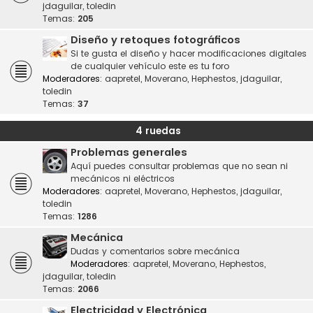
jdaguilar
,
toledin
Temas:
205
Diseño y retoques fotográficos
Si te gusta el diseño y hacer modificaciones digitales
de cualquier vehículo este es tu foro
Moderadores:
aapretel
,
Moverano
,
Hephestos
,
jdaguilar
,
toledin
Temas:
37
4 ruedas
Problemas generales
Aquí puedes consultar problemas que no sean ni
mecánicos ni eléctricos
Moderadores:
aapretel
,
Moverano
,
Hephestos
,
jdaguilar
,
toledin
Temas:
1286
Mecánica
Dudas y comentarios sobre mecánica
Moderadores:
aapretel
,
Moverano
,
Hephestos
,
jdaguilar
,
toledin
Temas:
2066
Electricidad y Electrónica