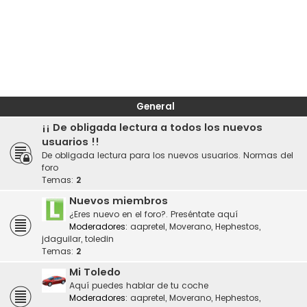
General
¡¡ De obligada lectura a todos los nuevos
usuarios !!
De obligada lectura para los nuevos usuarios. Normas del
foro
Temas:
2
Nuevos miembros
¿Eres nuevo en el foro?. Preséntate aquí
Moderadores:
aapretel
,
Moverano
,
Hephestos
,
jdaguilar
,
toledin
Temas:
2
Mi Toledo
Aquí puedes hablar de tu coche
Moderadores:
aapretel
,
Moverano
,
Hephestos
,