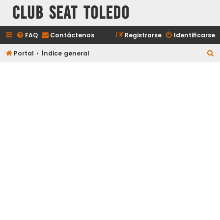
Club Seat Toledo
FAQ
Contáctenos
Registrarse
Identificarse
B
Portal
Índice general
u
s
c
a
r