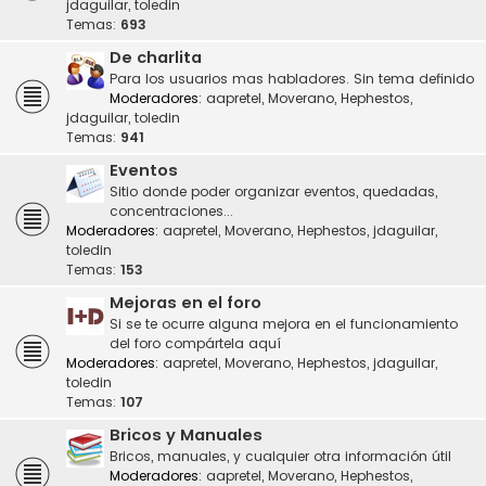
jdaguilar
,
toledin
Temas:
693
De charlita
Para los usuarios mas habladores. Sin tema definido
Moderadores:
aapretel
,
Moverano
,
Hephestos
,
jdaguilar
,
toledin
Temas:
941
Eventos
Sitio donde poder organizar eventos, quedadas,
concentraciones...
Moderadores:
aapretel
,
Moverano
,
Hephestos
,
jdaguilar
,
toledin
Temas:
153
Mejoras en el foro
Si se te ocurre alguna mejora en el funcionamiento
del foro compártela aquí
Moderadores:
aapretel
,
Moverano
,
Hephestos
,
jdaguilar
,
toledin
Temas:
107
Bricos y Manuales
Bricos, manuales, y cualquier otra información útil
Moderadores:
aapretel
,
Moverano
,
Hephestos
,