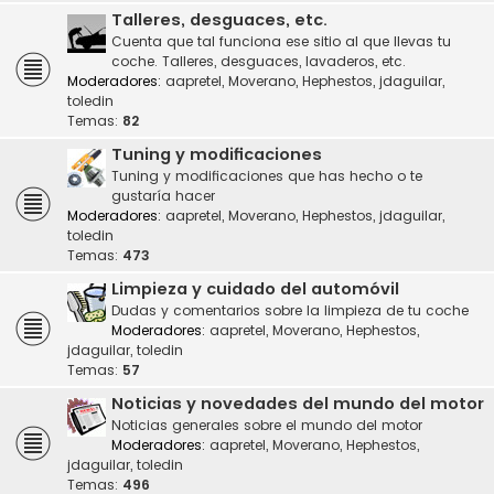
Talleres, desguaces, etc.
Cuenta que tal funciona ese sitio al que llevas tu
coche. Talleres, desguaces, lavaderos, etc.
Moderadores:
aapretel
,
Moverano
,
Hephestos
,
jdaguilar
,
toledin
Temas:
82
Tuning y modificaciones
Tuning y modificaciones que has hecho o te
gustaría hacer
Moderadores:
aapretel
,
Moverano
,
Hephestos
,
jdaguilar
,
toledin
Temas:
473
Limpieza y cuidado del automóvil
Dudas y comentarios sobre la limpieza de tu coche
Moderadores:
aapretel
,
Moverano
,
Hephestos
,
jdaguilar
,
toledin
Temas:
57
Noticias y novedades del mundo del motor
Noticias generales sobre el mundo del motor
Moderadores:
aapretel
,
Moverano
,
Hephestos
,
jdaguilar
,
toledin
Temas:
496