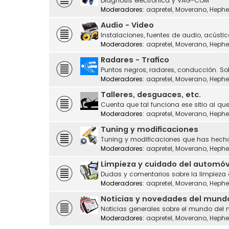
Diagnosis electrónica y VAG-COM
Moderadores:
aapretel
,
Moverano
,
Hephe
Audio - Video
Instalaciones, fuentes de audio, acústic
Moderadores:
aapretel
,
Moverano
,
Hephe
Radares - Trafico
Puntos negros, radares, conducción. Sol
Moderadores:
aapretel
,
Moverano
,
Hephe
Talleres, desguaces, etc.
Cuenta que tal funciona ese sitio al que
Moderadores:
aapretel
,
Moverano
,
Hephe
Tuning y modificaciones
Tuning y modificaciones que has hecho
Moderadores:
aapretel
,
Moverano
,
Hephe
Limpieza y cuidado del automóv
Dudas y comentarios sobre la limpieza
Moderadores:
aapretel
,
Moverano
,
Hephe
Noticias y novedades del mund
Noticias generales sobre el mundo del 
Moderadores:
aapretel
,
Moverano
,
Hephe