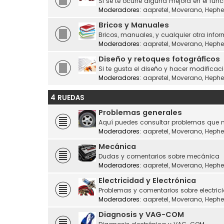
Si se te ocurre alguna mejora en el fu
Moderadores:
aapretel
,
Moverano
,
Hephe
Bricos y Manuales
Bricos, manuales, y cualquier otra infor
Moderadores:
aapretel
,
Moverano
,
Hephe
Diseño y retoques fotográficos
Si te gusta el diseño y hacer modificaci
Moderadores:
aapretel
,
Moverano
,
Hephe
4 RUEDAS
Problemas generales
Aquí puedes consultar problemas que n
Moderadores:
aapretel
,
Moverano
,
Hephe
Mecánica
Dudas y comentarios sobre mecánica
Moderadores:
aapretel
,
Moverano
,
Hephe
Electricidad y Electrónica
Problemas y comentarios sobre electrici
Moderadores:
aapretel
,
Moverano
,
Hephe
Diagnosis y VAG-COM