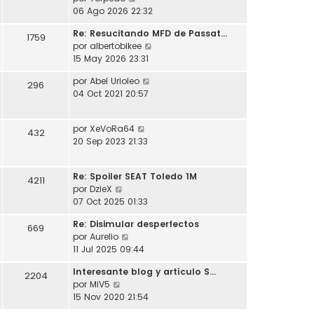
l
o
s
e
06 Ago 2026 22:32
t
m
a
r
i
e
j
Re: Resucitando MFD de Passat…
ú
1759
m
n
e
V
por
albertobikee
l
o
s
e
15 May 2026 23:31
t
m
a
r
i
e
j
V
por
Abel Urioleo
ú
296
m
n
e
e
04 Oct 2021 20:57
l
o
s
r
t
m
a
ú
i
e
j
V
por
XeVoRa64
l
432
m
n
e
e
20 Sep 2023 21:33
t
o
s
r
i
m
a
ú
m
e
j
Re: Spoiler SEAT Toledo 1M
l
4211
o
n
e
V
por
DzieX
t
m
s
e
07 Oct 2025 01:33
i
e
a
r
m
n
j
Re: Disimular desperfectos
ú
669
o
s
e
V
por
Aurelio
l
m
a
e
11 Jul 2025 09:44
t
e
j
r
i
n
e
Interesante blog y artículo S…
ú
2204
m
s
V
por
MiV5
l
o
a
e
15 Nov 2020 21:54
t
m
j
r
i