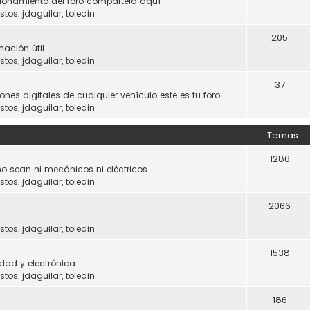
ncionamiento del foro compártela aquí
stos
,
jdaguilar
,
toledin
205
mación útil
stos
,
jdaguilar
,
toledin
37
ones digitales de cualquier vehículo este es tu foro
stos
,
jdaguilar
,
toledin
Temas
1286
o sean ni mecánicos ni eléctricos
stos
,
jdaguilar
,
toledin
2066
stos
,
jdaguilar
,
toledin
1538
dad y electrónica
stos
,
jdaguilar
,
toledin
186