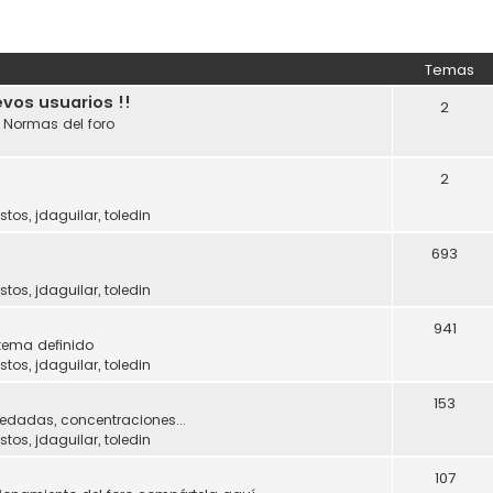
Temas
evos usuarios !!
2
. Normas del foro
2
stos
,
jdaguilar
,
toledin
693
stos
,
jdaguilar
,
toledin
941
tema definido
stos
,
jdaguilar
,
toledin
153
uedadas, concentraciones...
stos
,
jdaguilar
,
toledin
107