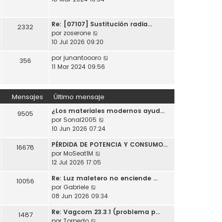
t
o
a
r
i
m
j
ú
m
e
e
Re: [07107] Sustitución radia…
l
2332
o
n
V
por
zoserone
t
m
s
e
10 Jul 2026 09:20
i
e
a
r
m
n
j
V
por
junantoooro
ú
356
o
s
e
e
11 Mar 2024 09:56
l
m
a
r
t
e
j
ú
i
n
e
l
m
Mensajes
Último mensaje
s
t
o
a
¿Los materiales modernos ayud…
i
m
9505
j
V
por
Sonal2005
m
e
e
e
10 Jun 2026 07:24
o
n
r
m
s
PÉRDIDA DE POTENCIA Y CONSUMO…
ú
e
16678
a
V
por
MoSeat1M
l
n
j
e
12 Jul 2026 17:05
t
s
e
r
i
a
Re: Luz maletero no enciende …
ú
10056
m
j
V
por
Gabriele
l
o
e
e
08 Jun 2026 09:34
t
m
r
i
e
Re: Vagcom 23.3.1 (problema p…
ú
1487
m
n
V
por
Torpedo