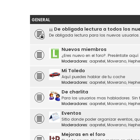
GENERAL
¡¡ De obligada lectura a todos los nu
De obligada lectura para los nuevos usuarios
Nuevos miembros
¿Eres nuevo en el foro?. Preséntate aquí
Moderadores:
aapretel
,
Moverano
,
Hephe
Mi Toledo
Aquí puedes hablar de tu coche
Moderadores:
aapretel
,
Moverano
,
Hephe
De charlita
Para los usuarios mas habladores. Sin 
Moderadores:
aapretel
,
Moverano
,
Hephe
Eventos
Sitio donde poder organizar eventos, q
Moderadores:
aapretel
,
Moverano
,
Hephe
Mejoras en el foro