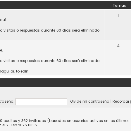
Temas
1
quí.
do visitas o respuestas durante 60 días será eliminado
4
e.
do visitas o respuestas durante 60 días será eliminado
daguilar
,
toledin
raseña:
Olvidé mi contraseña
|
Recordar
 0 ocultos y 362 invitados (basados en usuarios activos en los últimos
7
el 21 Feb 2026 03:16