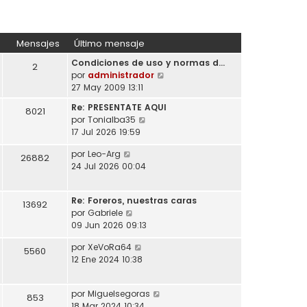
Mensajes
Último mensaje
Condiciones de uso y normas d…
2
V
por
administrador
e
27 May 2009 13:11
r
Re: PRESENTATE AQUI
8021
ú
V
por
Tonialba35
l
e
17 Jul 2026 19:59
t
r
i
V
por
Leo-Arg
ú
26882
m
e
24 Jul 2026 00:04
l
o
r
t
m
ú
i
e
Re: Foreros, nuestras caras
l
13692
m
n
V
por
Gabriele
t
o
s
e
09 Jun 2026 09:13
i
m
a
r
m
e
V
por
XeVoRa64
j
ú
5560
o
n
e
12 Ene 2024 10:38
e
l
m
s
r
t
e
a
ú
i
n
j
V
por
Miguelsegoras
l
853
m
s
e
e
18 Mar 2024 10:34