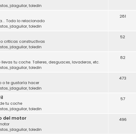
stos
,
jdaguilar
,
toledin
281
a... Todo lo relacionado
stos
,
jdaguilar
,
toledin
52
o criticas constructivas
stos
,
jdaguilar
,
toledin
82
 llevas tu coche. Talleres, desguaces, lavaderos, etc.
stos
,
jdaguilar
,
toledin
473
 o te gustaría hacer
stos
,
jdaguilar
,
toledin
il
57
 de tu coche
stos
,
jdaguilar
,
toledin
o del motor
496
motor
stos
,
jdaguilar
,
toledin