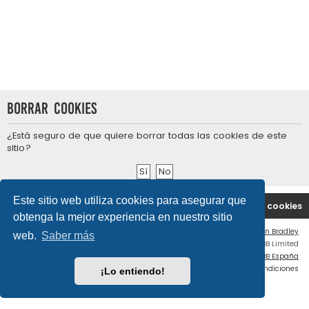
Borrar cookies
¿Está seguro de que quiere borrar todas las cookies de este
sitio?
Este sitio web utiliza cookies para asegurar que
Portal
Índice general
Contáctenos
Borrar cookies
obtenga la mejor experiencia en nuestro sitio
Flat Style by
Ian Bradley
web.
Saber más
Desarrollado por
phpBB
® Forum Software © phpBB Limited
Traducción al español por
phpBB España
Privacidad
|
Condiciones
¡Lo entiendo!