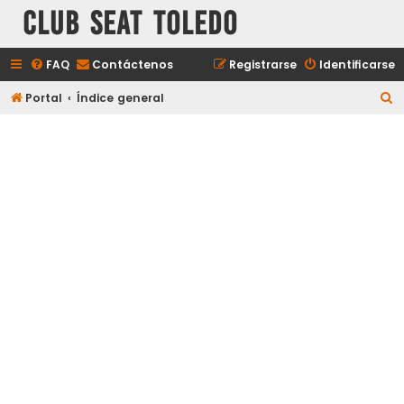
Club Seat Toledo
FAQ
Contáctenos
Registrarse
Identificarse
B
Portal
Índice general
u
s
c
a
r