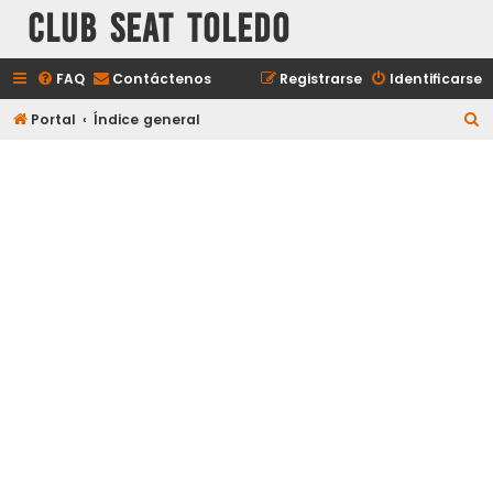
Club Seat Toledo
FAQ
Contáctenos
Registrarse
Identificarse
B
Portal
Índice general
u
s
c
a
r