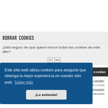
Borrar cookies
¿Está seguro de que quiere borrar todas las cookies de este
sitio?
Este sitio web utiliza cookies para asegurar que
Portal
Índice general
Contáctenos
Borrar cookies
obtenga la mejor experiencia en nuestro sitio
Flat Style by
Ian Bradley
web.
Saber más
Desarrollado por
phpBB
® Forum Software © phpBB Limited
Traducción al español por
phpBB España
Privacidad
|
Condiciones
¡Lo entiendo!