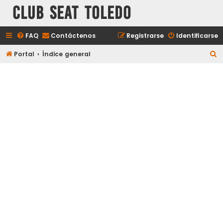
Club Seat Toledo
FAQ
Contáctenos
Registrarse
Identificarse
B
Portal
Índice general
u
s
c
a
r