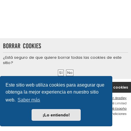
Borrar cookies
¿Está seguro de que quiere borrar todas las cookies de este
sitio?
Este sitio web utiliza cookies para asegurar que
Portal
Índice general
Contáctenos
Borrar cookies
obtenga la mejor experiencia en nuestro sitio
Flat Style by
Ian Bradley
web.
Saber más
Desarrollado por
phpBB
® Forum Software © phpBB Limited
Traducción al español por
phpBB España
Privacidad
|
Condiciones
¡Lo entiendo!