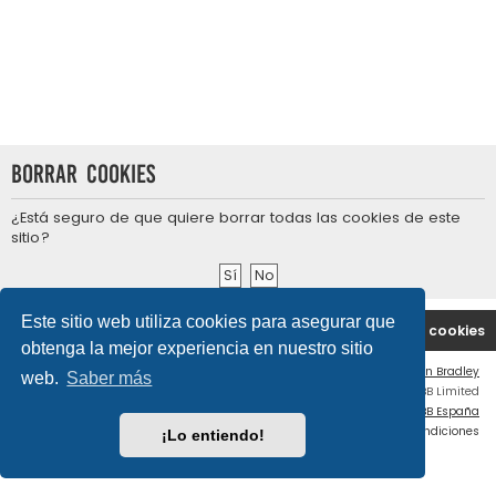
Borrar cookies
¿Está seguro de que quiere borrar todas las cookies de este
sitio?
Este sitio web utiliza cookies para asegurar que
Portal
Índice general
Contáctenos
Borrar cookies
obtenga la mejor experiencia en nuestro sitio
Flat Style by
Ian Bradley
web.
Saber más
Desarrollado por
phpBB
® Forum Software © phpBB Limited
Traducción al español por
phpBB España
Privacidad
|
Condiciones
¡Lo entiendo!