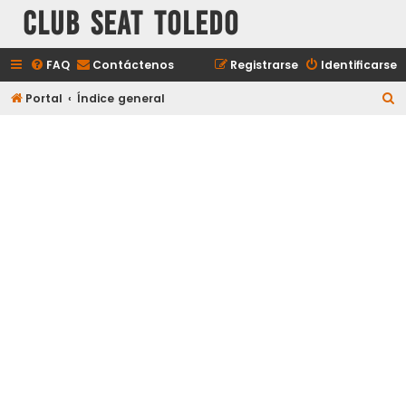
Club Seat Toledo
FAQ
Contáctenos
Registrarse
Identificarse
B
Portal
Índice general
u
s
c
a
r