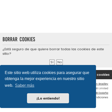
Borrar cookies
¿Está seguro de que quiere borrar todas las cookies de este
sitio?
Este sitio web utiliza cookies para asegurar que
Portal
Índice general
Contáctenos
Borrar cookies
obtenga la mejor experiencia en nuestro sitio
Flat Style by
Ian Bradley
web.
Saber más
Desarrollado por
phpBB
® Forum Software © phpBB Limited
Traducción al español por
phpBB España
Privacidad
|
Condiciones
¡Lo entiendo!