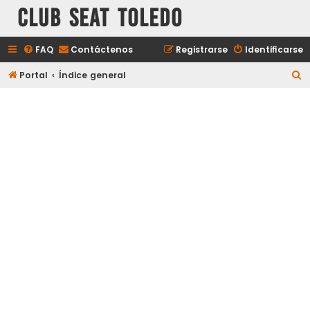
Club Seat Toledo
FAQ
Contáctenos
Registrarse
Identificarse
B
Portal
Índice general
u
s
c
a
r