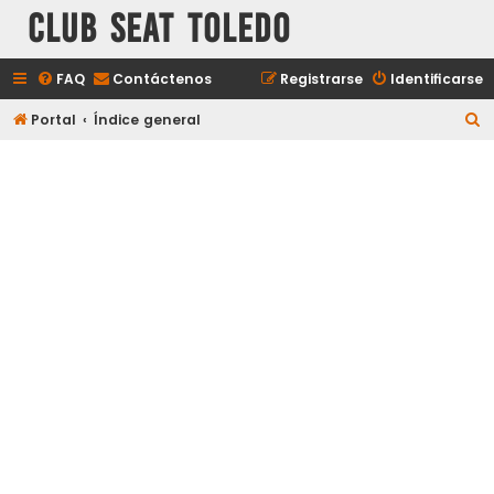
Club Seat Toledo
FAQ
Contáctenos
Registrarse
Identificarse
B
Portal
Índice general
u
s
c
a
r