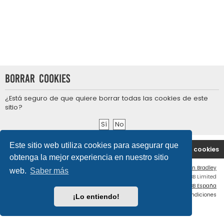
Borrar cookies
¿Está seguro de que quiere borrar todas las cookies de este
sitio?
Este sitio web utiliza cookies para asegurar que
Portal
Índice general
Contáctenos
Borrar cookies
obtenga la mejor experiencia en nuestro sitio
Flat Style by
Ian Bradley
web.
Saber más
Desarrollado por
phpBB
® Forum Software © phpBB Limited
Traducción al español por
phpBB España
Privacidad
|
Condiciones
¡Lo entiendo!