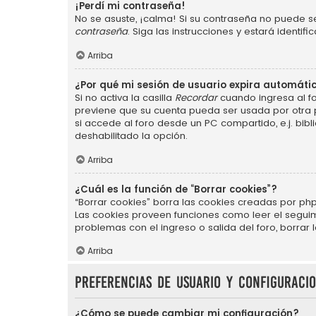
¡Perdí mi contraseña!
No se asuste, ¡calma! Si su contraseña no puede se
contraseña
. Siga las instrucciones y estará ident
Arriba
¿Por qué mi sesión de usuario expira automát
Si no activa la casilla
Recordar
cuando ingresa al fo
previene que su cuenta pueda ser usada por otra 
si accede al foro desde un PC compartido, e.j. bibli
deshabilitado la opción.
Arriba
¿Cuál es la función de “Borrar cookies”?
“Borrar cookies” borra las cookies creadas por php
Las cookies proveen funciones como leer el seguimie
problemas con el ingreso o salida del foro, borra
Arriba
Preferencias de usuario y configuraci
¿Cómo se puede cambiar mi configuración?