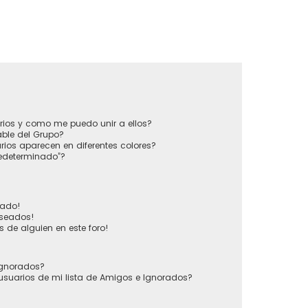
?
rios y como me puedo unir a ellos?
ble del Grupo?
ios aparecen en diferentes colores?
redeterminado”?
vado!
eseados!
 de alguien en este foro!
 Ignorados?
usuarios de mi lista de Amigos e Ignorados?