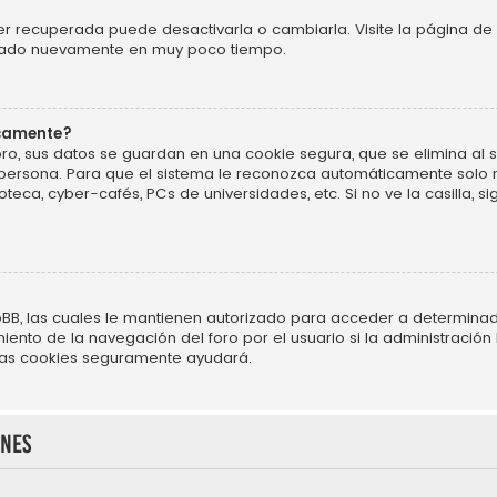
r recuperada puede desactivarla o cambiarla. Visite la página de 
ificado nuevamente en muy poco tiempo.
icamente?
ro, sus datos se guardan en una cookie segura, que se elimina al sa
persona. Para que el sistema le reconozca automáticamente solo m
oteca, cyber-cafés, PCs de universidades, etc. Si no ve la casilla, si
BB, las cuales le mantienen autorizado para acceder a determinado
nto de la navegación del foro por el usuario si la administración h
r las cookies seguramente ayudará.
ones