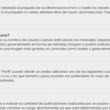
instalado el paquete de su idioma para el foro o nadie ha creado 
 Si el paquete no existe, siéntase libre de hacer una traducción. P
uario?
u nombre de usuario cuando esté viendo los mensajes. Dependiendo 
ario, generalmente en forma de estrellas, bloques o puntos, indic
ente una imagen más grande, es conocida como avatar y generalmen
“Perfil” puede añadir un avatar utilizando uno de los siguientes cu
ar o no y en que tamaño y peso pueden ser publicadas. En caso de 
activada.
 indican la cantidad de publicaciones realizadas por el usuario o 
ede cambiar su rango directamente ya que está determinado por la