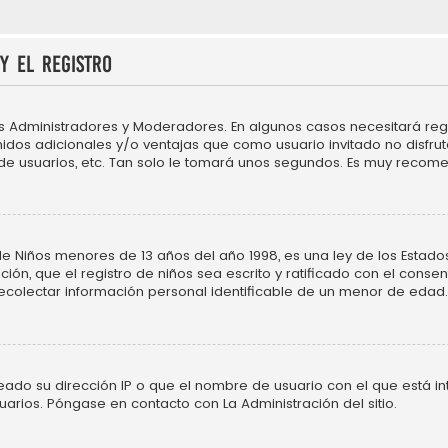
y el registro
os Administradores y Moderadores. En algunos casos necesitará regi
idos adicionales y/o ventajas que como usuario invitado no disfru
 de usuarios, etc. Tan solo le tomará unos segundos. Es muy recom
Niños menores de 13 años del año 1998, es una ley de los Estados Un
ción, que el registro de niños sea escrito y ratificado con el cons
ecolectar información personal identificable de un menor de edad.
neado su dirección IP o que el nombre de usuario con el que está in
uarios. Póngase en contacto con La Administración del sitio.