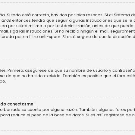
a. Si todo está correcto, hay dos posibles razones. Si el Sistema d
3 años
entonces tendrá que seguir algunas instrucciones que se le d
ea por usted mismo o por La Administración, antes de que pueda ide
e-mail, siga las instrucciones. Si no recibió ningún e-mail, segurame
turada por un filtro anti-spam. Si está seguro de que la dirección
der. Primero, asegúrese de que su nombre de usuario y contraseña 
 de que no ha sido excluido. También es posible que el foro esté
do.
uedo conectarme!
o o borrado su cuenta por alguna razón. También, algunos foros p
ara reducir el peso de la base de datos. Si es así, registrese de n