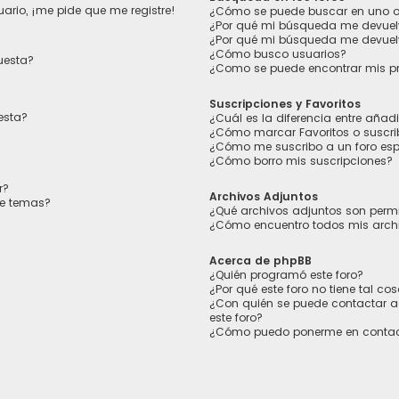
ario, ¡me pide que me registre!
¿Cómo se puede buscar en uno o 
¿Por qué mi búsqueda me devuel
¿Por qué mi búsqueda me devuel
¿Cómo busco usuarios?
uesta?
¿Como se puede encontrar mis p
Suscripciones y Favoritos
esta?
¿Cuál es la diferencia entre añad
¿Cómo marcar Favoritos o suscrib
¿Cómo me suscribo a un foro esp
¿Cómo borro mis suscripciones?
r?
Archivos Adjuntos
de temas?
¿Qué archivos adjuntos son permi
¿Cómo encuentro todos mis arch
Acerca de phpBB
¿Quién programó este foro?
¿Por qué este foro no tiene tal co
¿Con quién se puede contactar a
este foro?
¿Cómo puedo ponerme en contac